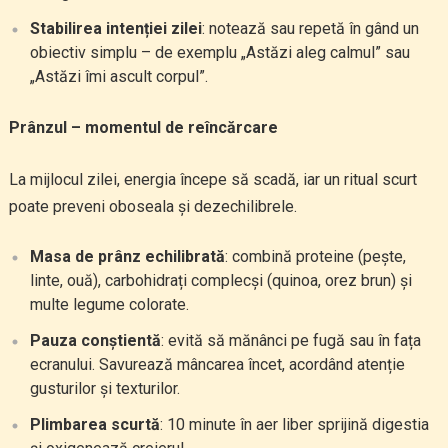
Stabilirea intenției zilei
: notează sau repetă în gând un
obiectiv simplu – de exemplu „Astăzi aleg calmul” sau
„Astăzi îmi ascult corpul”.
Prânzul – momentul de reîncărcare
La mijlocul zilei, energia începe să scadă, iar un ritual scurt
poate preveni oboseala și dezechilibrele.
Masa de prânz echilibrată
: combină proteine (pește,
linte, ouă), carbohidrați complecși (quinoa, orez brun) și
multe legume colorate.
Pauza conștientă
: evită să mănânci pe fugă sau în fața
ecranului. Savurează mâncarea încet, acordând atenție
gusturilor și texturilor.
Plimbarea scurtă
: 10 minute în aer liber sprijină digestia