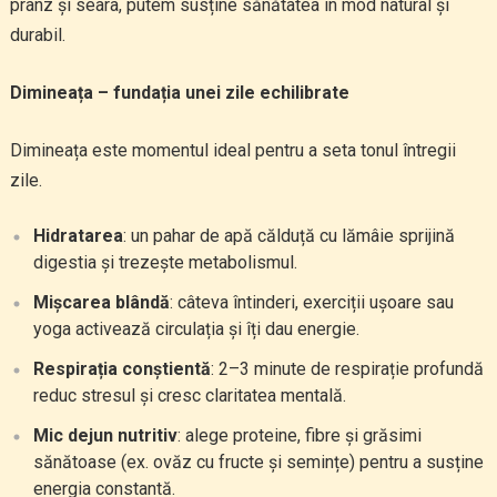
prânz și seara, putem susține sănătatea în mod natural și
durabil.
Dimineața – fundația unei zile echilibrate
Dimineața este momentul ideal pentru a seta tonul întregii
zile.
Hidratarea
: un pahar de apă călduță cu lămâie sprijină
digestia și trezește metabolismul.
Mișcarea blândă
: câteva întinderi, exerciții ușoare sau
yoga activează circulația și îți dau energie.
Respirația conștientă
: 2–3 minute de respirație profundă
reduc stresul și cresc claritatea mentală.
Mic dejun nutritiv
: alege proteine, fibre și grăsimi
sănătoase (ex. ovăz cu fructe și semințe) pentru a susține
energia constantă.