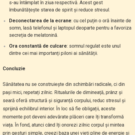
s-au întâmplat în ziua respectivă. Acest gest
îmbunătățește starea de spirit și reduce stresul.
Deconectarea de la ecrane
: cu cel puțin o oră înainte de
somn, lasă telefonul și laptopul deoparte pentru a favoriza
secreția de melatonină.
Ora constantă de culcare
: somnul regulat este unul
dintre cei mai importanți piloni ai sănătății.
Concluzie
Sănătatea nu se construiește din schimbări radicale, ci din
pași mici, repetați zilnic. Ritualurile de dimineață, prânz și
seară oferă structură și siguranță corpului, reduc stresul și
sprijină echilibrul interior. În loc să fie obligații, aceste
momente pot deveni adevărate plăceri care îți transformă
viața. În fond, atunci când îți onorezi zilnic corpul și mintea
prin gesturi simple, creezi baza unei vieți pline de energie și