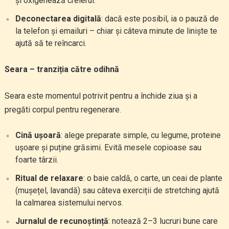
și oxigenează creierul.
Deconectarea digitală
: dacă este posibil, ia o pauză de
la telefon și emailuri – chiar și câteva minute de liniște te
ajută să te reîncarci.
Seara – tranziția către odihnă
Seara este momentul potrivit pentru a închide ziua și a
pregăti corpul pentru regenerare.
Cină ușoară
: alege preparate simple, cu legume, proteine
ușoare și puține grăsimi. Evită mesele copioase sau
foarte târzii.
Ritual de relaxare
: o baie caldă, o carte, un ceai de plante
(mușețel, lavandă) sau câteva exerciții de stretching ajută
la calmarea sistemului nervos.
Jurnalul de recunoștință
: notează 2–3 lucruri bune care