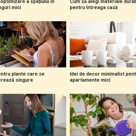
 optimizare a spațiului în
Cum să alegi materiale durab
nguri mici
pentru întreaga casă
entru plante care se
Idei de decor minimalist pen
rează singure
apartamente mici