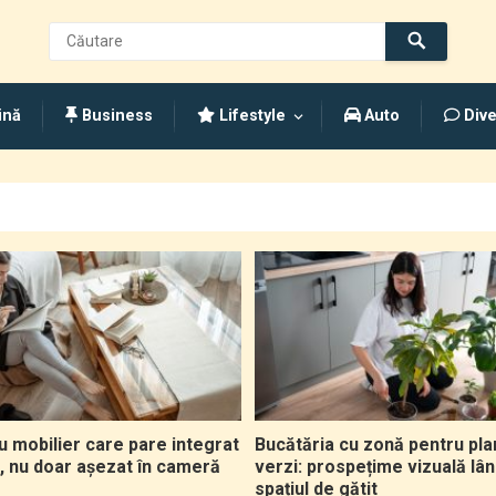
ină
Business
Lifestyle
Auto
Dive
u mobilier care pare integrat
Bucătăria cu zonă pentru pla
l, nu doar așezat în cameră
verzi: prospețime vizuală lâ
spațiul de gătit