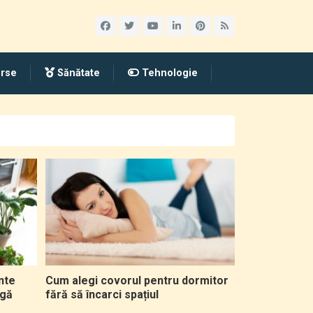
rse
Sănătate
Tehnologie
nte
Cum alegi covorul pentru dormitor
ngă
fără să încarci spațiul