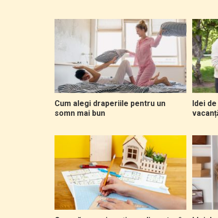
Cum alegi draperiile pentru un
Idei d
somn mai bun
vacanț