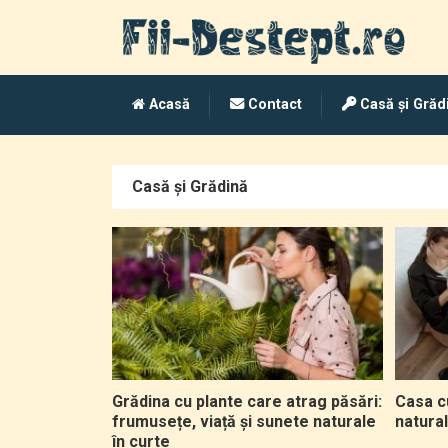
Acasă
Contact
Casă și Grăd
Casă și Grădină
Grădina cu plante care atrag păsări:
Casa c
frumusețe, viață și sunete naturale
natura
în curte