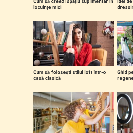
Cum să creezi spațiu suplimentar în
Idei de
locuințe mici
dressi
Cum să folosești stilul loft într-o
Ghid p
casă clasică
regene