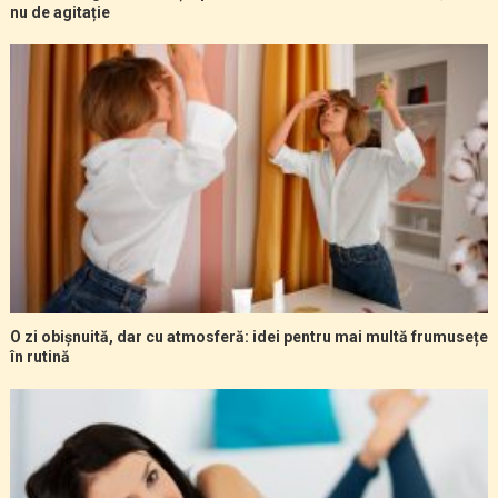
nu de agitație
O zi obișnuită, dar cu atmosferă: idei pentru mai multă frumusețe
în rutină