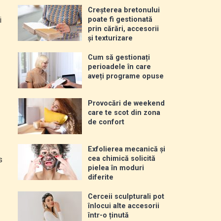
Creșterea bretonului
i
poate fi gestionată
prin cărări, accesorii
și texturizare
Cum să gestionați
perioadele în care
aveți programe opuse
Provocări de weekend
care te scot din zona
de confort
Exfolierea mecanică și
cea chimică solicită
s
pielea în moduri
diferite
Cerceii sculpturali pot
înlocui alte accesorii
într-o ținută