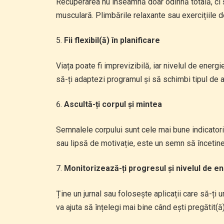
Recuperarea nu înseamnă doar odihnă totală, ci ș
musculară. Plimbările relaxante sau exercițiile de
Fii flexibil(ă) în planificare
Viața poate fi imprevizibilă, iar nivelul de energi
să-ți adaptezi programul și să schimbi tipul de 
Ascultă-ți corpul și mintea
Semnalele corpului sunt cele mai bune indicatori
sau lipsă de motivație, este un semn să încetine
Monitorizează-ți progresul și nivelul de e
Ține un jurnal sau folosește aplicații care să-ț
va ajuta să înțelegi mai bine când ești pregătit(