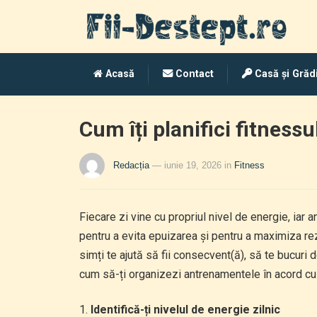
Acasă
Contact
Casă și Grăd
Cum îți planifici fitnessu
Redacția
— iunie 19, 2026
in
Fitness
Fiecare zi vine cu propriul nivel de energie, iar
pentru a evita epuizarea și pentru a maximiza rezu
simți te ajută să fii consecvent(ă), să te bucuri 
cum să-ți organizezi antrenamentele în acord cu n
Identifică-ți nivelul de energie zilnic