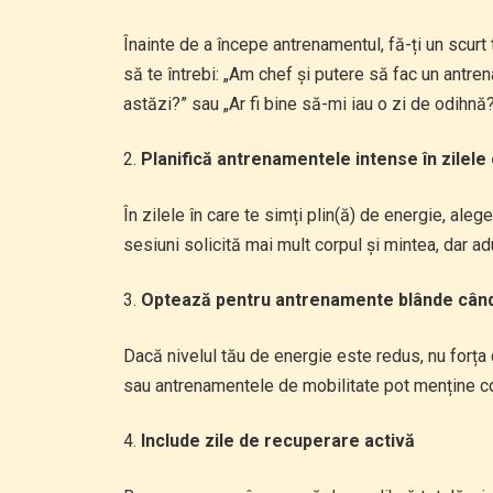
Înainte de a începe antrenamentul, fă-ți un scurt 
să te întrebi: „Am chef și putere să fac un antren
astăzi?” sau „Ar fi bine să-mi iau o zi de odihnă?
Planifică antrenamentele intense în zilele 
În zilele în care te simți plin(ă) de energie, ale
sesiuni solicită mai mult corpul și mintea, dar adu
Optează pentru antrenamente blânde când
Dacă nivelul tău de energie este redus, nu forța 
sau antrenamentele de mobilitate pot menține corp
Include zile de recuperare activă