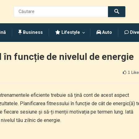
ină
Business
Lifestyle
Auto
Dive
l în funcție de nivelul de energie
1
Like
 antrenamentele eficiente trebuie să țină cont de acest aspect
ltatele. Planificarea fitnessului în funcție de cât de energic(ă) t
de fiecare sesiune și să-ți menții motivația pe termen lung. Iată
ivelul tău zilnic de energie.