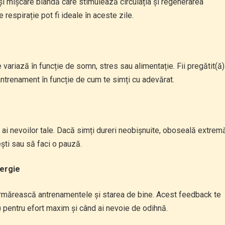
i mișcare blândă care stimulează circulația și regenerarea
 respirație pot fi ideale în aceste zile.
e variază în funcție de somn, stres sau alimentație. Fii pregătit(ă)
antrenament în funcție de cum te simți cu adevărat.
 ai nevoilor tale. Dacă simți dureri neobișnuite, oboseală extrem
ști sau să faci o pauză.
nergie
i urmărească antrenamentele și starea de bine. Acest feedback te
ă) pentru efort maxim și când ai nevoie de odihnă.