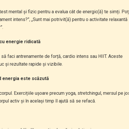
test mental și fizic pentru a evalua cât de energic(ă) te simți. Poț
ament intens?”, „Sunt mai potrivit(ă) pentru o activitate relaxantă
”.
cu energie ridicată
ge să faci antrenamente de forță, cardio intens sau HIIT. Aceste
c și rezultate rapide și vizibile.
 energia este scăzută
corpul. Exercițiile ușoare precum yoga, stretchingul, mersul pe jo
ul activ și în același timp îl ajută să se refacă.