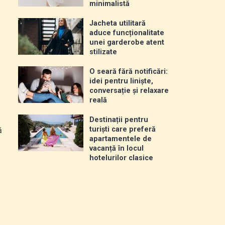
minimalistă
Jacheta utilitară
aduce funcționalitate
unei garderobe atent
stilizate
O seară fără notificări:
idei pentru liniște,
conversație și relaxare
reală
Destinații pentru
turiști care preferă
ă
apartamentele de
vacanță în locul
hotelurilor clasice