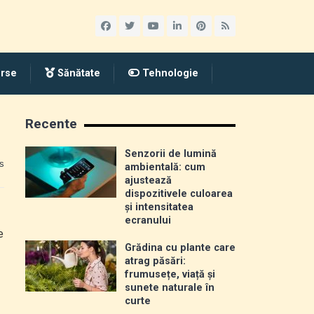
rse
Sănătate
Tehnologie
Recente
Senzorii de lumină
s
ambientală: cum
ajustează
dispozitivele culoarea
și intensitatea
ecranului
e
Grădina cu plante care
atrag păsări:
frumusețe, viață și
sunete naturale în
curte