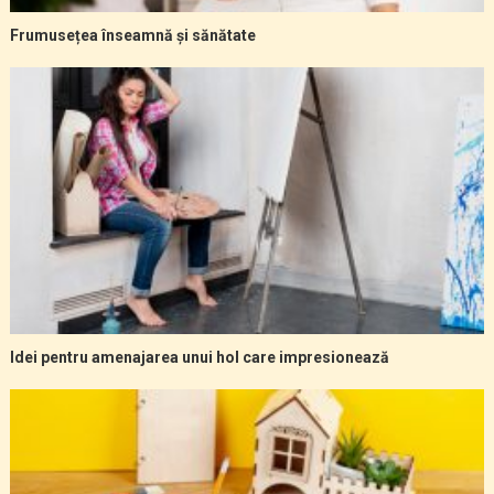
Frumusețea înseamnă și sănătate
Idei pentru amenajarea unui hol care impresionează