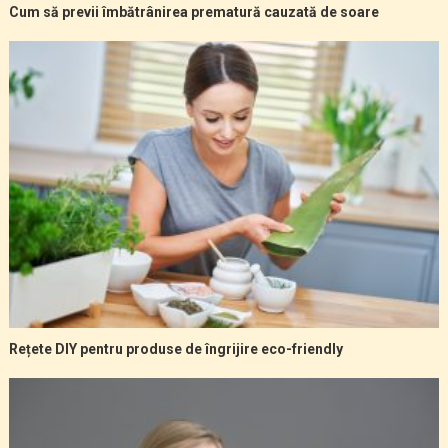
Cum să previi îmbătrânirea prematură cauzată de soare
Rețete DIY pentru produse de îngrijire eco-friendly