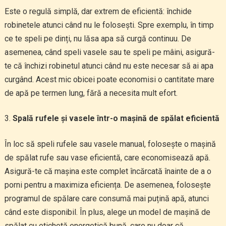
Este o regulă simplă, dar extrem de eficientă: închide
robinetele atunci când nu le folosești. Spre exemplu, în timp
ce te speli pe dinți, nu lăsa apa să curgă continuu. De
asemenea, când speli vasele sau te speli pe mâini, asigură-
te că închizi robinetul atunci când nu este necesar să ai apa
curgând. Acest mic obicei poate economisi o cantitate mare
de apă pe termen lung, fără a necesita mult efort.
Spală rufele și vasele într-o mașină de spălat eficientă
În loc să speli rufele sau vasele manual, folosește o mașină
de spălat rufe sau vase eficientă, care economisează apă.
Asigură-te că mașina este complet încărcată înainte de a o
porni pentru a maximiza eficiența. De asemenea, folosește
programul de spălare care consumă mai puțină apă, atunci
când este disponibil. În plus, alege un model de mașină de
spălat cu etichetă energetică bună, care nu doar că