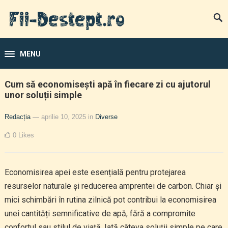
MENU
Cum să economisești apă în fiecare zi cu ajutorul
unor soluții simple
Redacția
— aprilie 10, 2025
in
Diverse
0
Likes
Economisirea apei este esențială pentru protejarea
resurselor naturale și reducerea amprentei de carbon. Chiar și
mici schimbări în rutina zilnică pot contribui la economisirea
unei cantități semnificative de apă, fără a compromite
confortul sau stilul de viață. Iată câteva soluții simple pe care