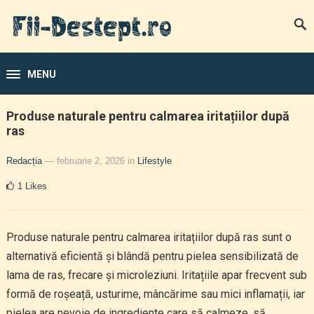
MENU
Produse naturale pentru calmarea iritațiilor după
ras
Redacția
— februarie 2, 2026
in
Lifestyle
1
Likes
Produse naturale pentru calmarea iritațiilor după ras sunt o
alternativă eficientă și blândă pentru pielea sensibilizată de
lama de ras, frecare și microleziuni. Iritațiile apar frecvent sub
formă de roșeață, usturime, mâncărime sau mici inflamații, iar
pielea are nevoie de ingrediente care să calmeze, să