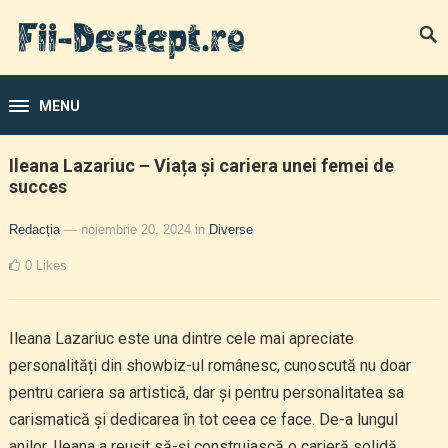
MENU
Ileana Lazariuc – Viața și cariera unei femei de
succes
Redacția
— noiembrie 20, 2024
in
Diverse
0
Likes
Ileana Lazariuc este una dintre cele mai apreciate
personalități din showbiz-ul românesc, cunoscută nu doar
pentru cariera sa artistică, dar și pentru personalitatea sa
carismatică și dedicarea în tot ceea ce face. De-a lungul
anilor, Ileana a reușit să-și construiască o carieră solidă,