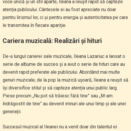
voce unică și un stil aparte, Ileana a reușit rapid să capteze
atenția publicului. Cântecele ei au fost apreciate nu doar
pentru lirismul lor, ci și pentru energia și autenticitatea pe care
le transmitea în fiecare apariție.
Cariera muzicală: Realizări și hituri
De-a lungul carierei sale muzicale, Ileana Lazariuc a lansat o
serie de albume de succes și a avut o serie de hituri care au
devenit rapid preferate ale publicului. Abordând mai multe
genuri muzicale, de la pop la muzică ușoară, Ileana a reușit să
își diversifice stilul și să capteze atenția unui public larg.
Piese precum „Nu pot să trăiesc fără tine” sau „M-am
îndrăgostit de tine” au devenit imnuri ale unui timp și ale unei
generații.
Succesul muzical al Ileanei nu a venit doar din talentul ei