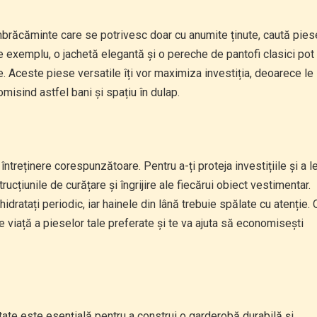
îmbrăcăminte care se potrivesc doar cu anumite ținute, caută pies
De exemplu, o jachetă elegantă și o pereche de pantofi clasici pot
șire. Aceste piese versatile îți vor maximiza investiția, deoarece le
misind astfel bani și spațiu în dulap.
întreținere corespunzătoare. Pentru a-ți proteja investițiile și a l
ucțiunile de curățare și îngrijire ale fiecărui obiect vestimentar.
hidratați periodic, iar hainele din lână trebuie spălate cu atenție. 
 viață a pieselor tale preferate și te va ajuta să economisești
tate este esențială pentru a construi o garderobă durabilă și