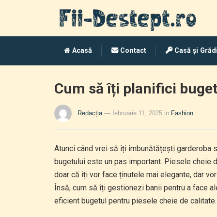
Acasă
Contact
Casă și Grăd
Cum să îți planifici buge
Redacția
— februarie 11, 2025
in
Fashion
Atunci când vrei să îți îmbunătățești garderoba s
bugetului este un pas important. Piesele cheie d
doar că îți vor face ținutele mai elegante, dar vo
Însă, cum să îți gestionezi banii pentru a face ale
eficient bugetul pentru piesele cheie de calitate.