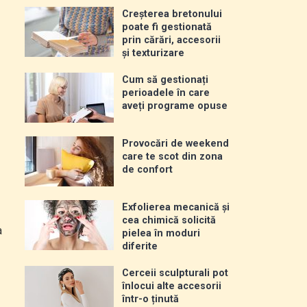
Creșterea bretonului
poate fi gestionată
prin cărări, accesorii
și texturizare
Cum să gestionați
perioadele în care
aveți programe opuse
Provocări de weekend
care te scot din zona
de confort
Exfolierea mecanică și
cea chimică solicită
a
pielea în moduri
diferite
Cerceii sculpturali pot
înlocui alte accesorii
într-o ținută