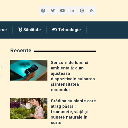
rse
Sănătate
Tehnologie
Recente
Senzorii de lumină
s
ambientală: cum
ajustează
dispozitivele culoarea
și intensitatea
ecranului
Grădina cu plante care
atrag păsări:
frumusețe, viață și
sunete naturale în
curte