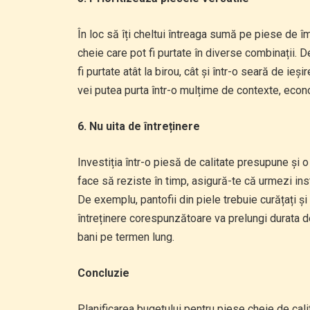
În loc să îți cheltui întreaga sumă pe piese de 
cheie care pot fi purtate în diverse combinații. 
fi purtate atât la birou, cât și într-o seară de ie
vei putea purta într-o mulțime de contexte, econo
6. Nu uita de întreținere
Investiția într-o piesă de calitate presupune și o 
face să reziste în timp, asigură-te că urmezi instr
De exemplu, pantofii din piele trebuie curățați și 
întreținere corespunzătoare va prelungi durata de
bani pe termen lung.
Concluzie
Planificarea bugetului pentru piese cheie de cali