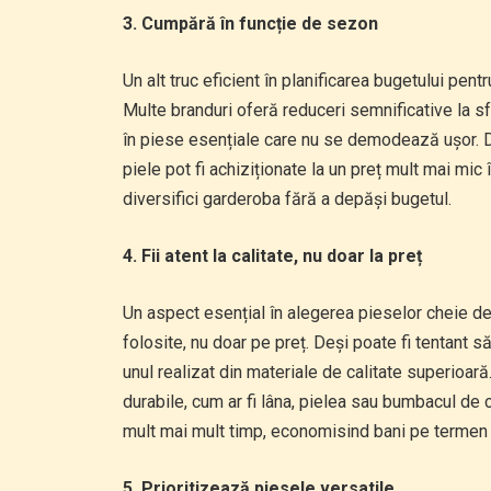
3. Cumpără în funcție de sezon
Un alt truc eficient în planificarea bugetului pen
Multe branduri oferă reduceri semnificative la sf
în piese esențiale care nu se demodează ușor. D
piele pot fi achiziționate la un preț mult mai mic 
diversifici garderoba fără a depăși bugetul.
4. Fii atent la calitate, nu doar la preț
Un aspect esențial în alegerea pieselor cheie de 
folosite, nu doar pe preț. Deși poate fi tentant s
unul realizat din materiale de calitate superioar
durabile, cum ar fi lâna, pielea sau bumbacul de c
mult mai mult timp, economisind bani pe termen 
5. Prioritizează piesele versatile