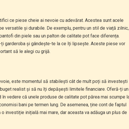
tifici ce piese cheie ai nevoie cu adevărat. Acestea sunt acele
e versatile și durabile. De exemplu, pentru un stil de viață zilnic,
ntofi din piele sau un palton de calitate pot face diferența.
-ți garderoba și gândește-te la ce îți lipsește. Aceste piese vor
rtant să le alegi cu grijă.
evoie, este momentul să stabilești cât de mult poți să investești
 buget realist și să nu îți depășești limitele financiare. Oferă-ți un
nd în vedere că unele produse de calitate pot părea mai scumpe l
economisi bani pe termen lung. De asemenea, ține cont de faptul
 o investiție inițială mai mare, dar aceasta va adăuga un plus de