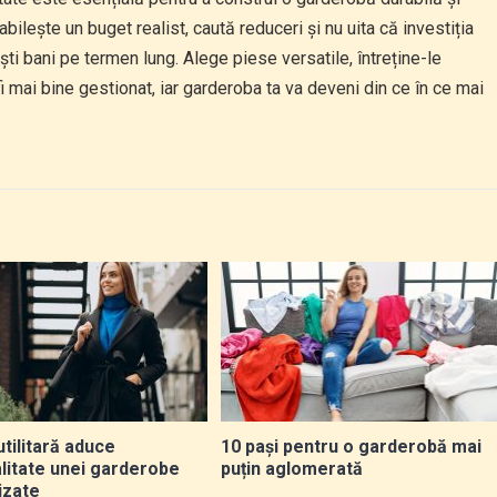
abilește un buget realist, caută reduceri și nu uita că investiția
ști bani pe termen lung. Alege piese versatile, întreține-le
 mai bine gestionat, iar garderoba ta va deveni din ce în ce mai
tilitară aduce
10 pași pentru o garderobă mai
alitate unei garderobe
puțin aglomerată
lizate