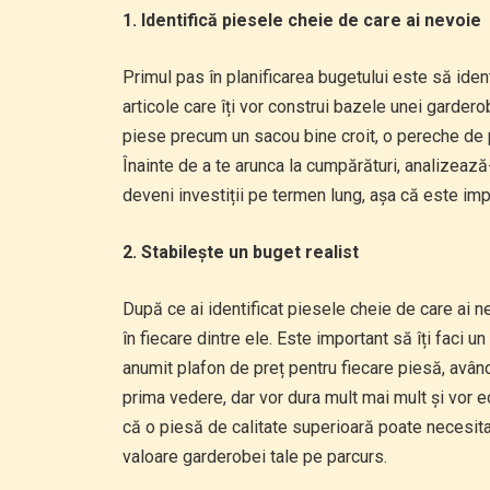
1. Identifică piesele cheie de care ai nevoie
Primul pas în planificarea bugetului este să iden
articole care îți vor construi bazele unei garderob
piese precum un sacou bine croit, o pereche de pa
Înainte de a te arunca la cumpărături, analizează
deveni investiții pe termen lung, așa că este impo
2. Stabilește un buget realist
După ce ai identificat piesele cheie de care ai n
în fiecare dintre ele. Este important să îți faci un
anumit plafon de preț pentru fiecare piesă, avâ
prima vedere, dar vor dura mult mai mult și vor 
că o piesă de calitate superioară poate necesita
valoare garderobei tale pe parcurs.