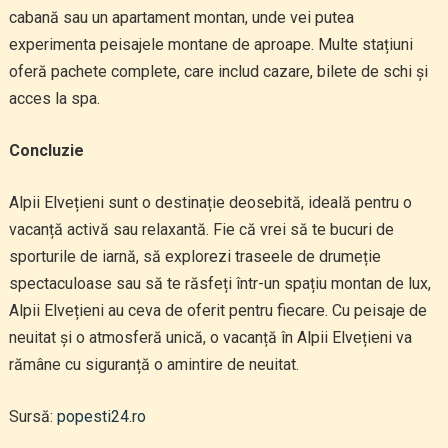
cabană sau un apartament montan, unde vei putea
experimenta peisajele montane de aproape. Multe stațiuni
oferă pachete complete, care includ cazare, bilete de schi și
acces la spa.
Concluzie
Alpii Elvețieni sunt o destinație deosebită, ideală pentru o
vacanță activă sau relaxantă. Fie că vrei să te bucuri de
sporturile de iarnă, să explorezi traseele de drumeție
spectaculoase sau să te răsfeți într-un spațiu montan de lux,
Alpii Elvețieni au ceva de oferit pentru fiecare. Cu peisaje de
neuitat și o atmosferă unică, o vacanță în Alpii Elvețieni va
rămâne cu siguranță o amintire de neuitat.
Sursă:
popesti24.ro