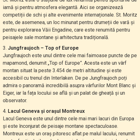
iarnă și pentru atmosfera elegantă. Aici se organizează
competiții de schi și alte evenimente internaționale. St. Moritz
este, de asemenea, un loc minunat pentru drumeții de vară și
pentru explorarea Văii Engadine, care este renumită pentru
peisajele sale montane și arhitectura tradițională.
Jungfraujoch – Top of Europe
Jungfraujoch este unul dintre cele mai faimoase puncte de pe
mapamond, denumit „Top of Europe”. Acesta este un vârf
montan situat la peste 3.454 de metri altitudine și este
accesibil cu trenul din Interlaken. De pe Jungfraujoch poți
admira o panoramă incredibilă asupra vârfurilor Mont Blanc și
Eiger, iar la fața locului se află și un palat de gheață și un
observator.
Lacul Geneva și orașul Montreux
Lacul Geneva este unul dintre cele mai mari lacuri din Europa
și este înconjurat de peisaje montane spectaculoase.
Montreux este un oraș pitoresc aflat pe malul lacului, renumit