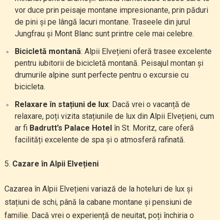
vor duce prin peisaje montane impresionante, prin păduri
de pini și pe lângă lacuri montane. Traseele din jurul
Jungfrau și Mont Blanc sunt printre cele mai celebre.
Bicicletă montană
: Alpii Elvețieni oferă trasee excelente
pentru iubitorii de bicicletă montană. Peisajul montan și
drumurile alpine sunt perfecte pentru o excursie cu
bicicleta.
Relaxare în stațiuni de lux
: Dacă vrei o vacanță de
relaxare, poți vizita stațiunile de lux din Alpii Elvețieni, cum
ar fi
Badrutt’s Palace Hotel
în St. Moritz, care oferă
facilități excelente de spa și o atmosferă rafinată.
Cazare în Alpii Elvețieni
Cazarea în Alpii Elvețieni variază de la hoteluri de lux și
stațiuni de schi, până la cabane montane și pensiuni de
familie. Dacă vrei o experiență de neuitat, poți închiria o