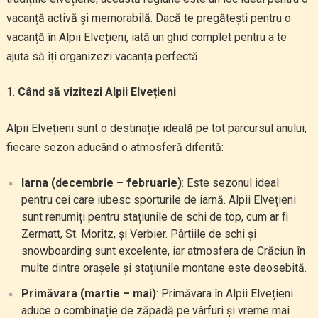
vacanță activă și memorabilă. Dacă te pregătești pentru o
vacanță în Alpii Elvețieni, iată un ghid complet pentru a te
ajuta să îți organizezi vacanța perfectă.
Când să vizitezi Alpii Elvețieni
Alpii Elvețieni sunt o destinație ideală pe tot parcursul anului,
fiecare sezon aducând o atmosferă diferită:
Iarna (decembrie – februarie)
: Este sezonul ideal
pentru cei care iubesc sporturile de iarnă. Alpii Elvețieni
sunt renumiți pentru stațiunile de schi de top, cum ar fi
Zermatt, St. Moritz, și Verbier. Pârtiile de schi și
snowboarding sunt excelente, iar atmosfera de Crăciun în
multe dintre orașele și stațiunile montane este deosebită.
Primăvara (martie – mai)
: Primăvara în Alpii Elvețieni
aduce o combinație de zăpadă pe vârfuri și vreme mai