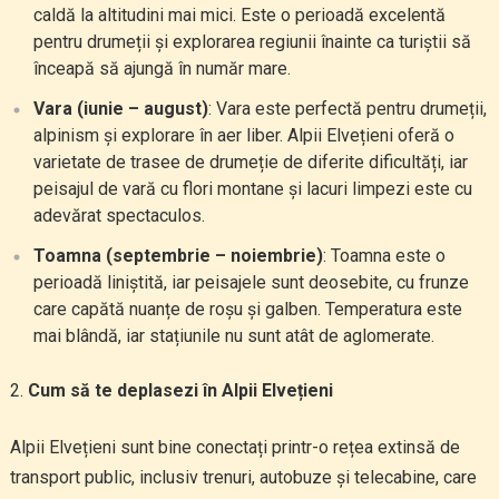
caldă la altitudini mai mici. Este o perioadă excelentă
pentru drumeții și explorarea regiunii înainte ca turiștii să
înceapă să ajungă în număr mare.
Vara (iunie – august)
: Vara este perfectă pentru drumeții,
alpinism și explorare în aer liber. Alpii Elvețieni oferă o
varietate de trasee de drumeție de diferite dificultăți, iar
peisajul de vară cu flori montane și lacuri limpezi este cu
adevărat spectaculos.
Toamna (septembrie – noiembrie)
: Toamna este o
perioadă liniștită, iar peisajele sunt deosebite, cu frunze
care capătă nuanțe de roșu și galben. Temperatura este
mai blândă, iar stațiunile nu sunt atât de aglomerate.
Cum să te deplasezi în Alpii Elvețieni
Alpii Elvețieni sunt bine conectați printr-o rețea extinsă de
transport public, inclusiv trenuri, autobuze și telecabine, care