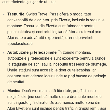
sunt eficiente și ușor de utilizat.
Trenurile
: Swiss Travel Pass oferă o modalitate
convenabilă de a călători prin Elveția, inclusiv în regiunile
montane. Trenurile din Elveția sunt faimoase pentru
punctualitatea și confortul lor, iar călătoria cu trenul prin
Alpi este o adevărată experiență, oferind priveliști
spectaculoase.
Autobuzele și telecabinele
: În zonele montane,
autobuzele și telecabinele sunt excelente pentru a ajunge
la stațiunile de schi sau la începutul traseelor de drumeție.
Unele stațiuni sunt accesibile doar cu telecabina, iar
acestea sunt adesea locuri unde te poți bucura de peisaje
de neuitat.
Mașina
: Dacă vrei mai multă libertate, poți închiria o
mașină, dar ține cont că multe dintre drumurile montane
sunt înguste și înclinate. De asemenea, multe zone din
Alpii Elvețieni sunt închise pentru trafic în timpul iernii, așa