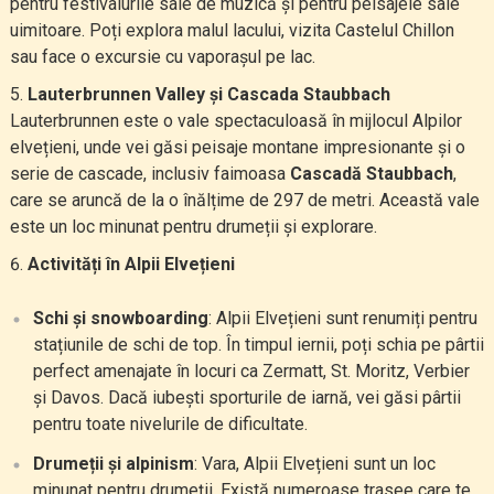
pentru festivalurile sale de muzică și pentru peisajele sale
uimitoare. Poți explora malul lacului, vizita Castelul Chillon
sau face o excursie cu vaporașul pe lac.
Lauterbrunnen Valley și Cascada Staubbach
Lauterbrunnen este o vale spectaculoasă în mijlocul Alpilor
elvețieni, unde vei găsi peisaje montane impresionante și o
serie de cascade, inclusiv faimoasa
Cascadă Staubbach
,
care se aruncă de la o înălțime de 297 de metri. Această vale
este un loc minunat pentru drumeții și explorare.
Activități în Alpii Elvețieni
Schi și snowboarding
: Alpii Elvețieni sunt renumiți pentru
stațiunile de schi de top. În timpul iernii, poți schia pe pârtii
perfect amenajate în locuri ca Zermatt, St. Moritz, Verbier
și Davos. Dacă iubești sporturile de iarnă, vei găsi pârtii
pentru toate nivelurile de dificultate.
Drumeții și alpinism
: Vara, Alpii Elvețieni sunt un loc
minunat pentru drumeții. Există numeroase trasee care te