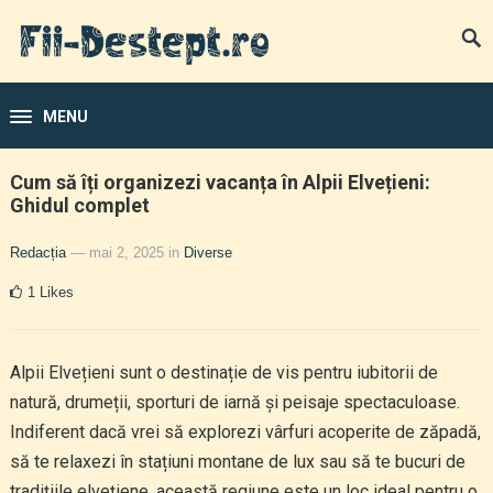
MENU
Cum să îți organizezi vacanța în Alpii Elvețieni:
Ghidul complet
Redacția
— mai 2, 2025
in
Diverse
1
Likes
Alpii Elvețieni sunt o destinație de vis pentru iubitorii de
natură, drumeții, sporturi de iarnă și peisaje spectaculoase.
Indiferent dacă vrei să explorezi vârfuri acoperite de zăpadă,
să te relaxezi în stațiuni montane de lux sau să te bucuri de
tradițiile elvețiene, această regiune este un loc ideal pentru o