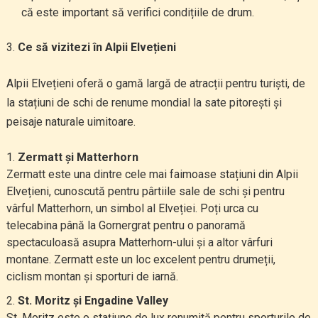
că este important să verifici condițiile de drum.
Ce să vizitezi în Alpii Elvețieni
Alpii Elvețieni oferă o gamă largă de atracții pentru turiști, de
la stațiuni de schi de renume mondial la sate pitorești și
peisaje naturale uimitoare.
Zermatt și Matterhorn
Zermatt este una dintre cele mai faimoase stațiuni din Alpii
Elvețieni, cunoscută pentru pârtiile sale de schi și pentru
vârful Matterhorn, un simbol al Elveției. Poți urca cu
telecabina până la Gornergrat pentru o panoramă
spectaculoasă asupra Matterhorn-ului și a altor vârfuri
montane. Zermatt este un loc excelent pentru drumeții,
ciclism montan și sporturi de iarnă.
St. Moritz și Engadine Valley
St. Moritz este o stațiune de lux renumită pentru sporturile de