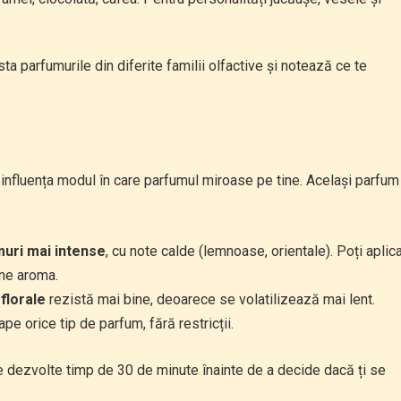
esta parfumurile din diferite familii olfactive și notează ce te
pot influența modul în care parfumul miroase pe tine. Același parfum
uri mai intense
, cu note calde (lemnoase, orientale). Poți aplic
ine aroma.
 florale
rezistă mai bine, deoarece se volatilizează mai lent.
ape orice tip de parfum, fără restricții.
e dezvolte timp de 30 de minute înainte de a decide dacă ți se