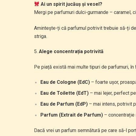
Ai un spirit jucăuș și vesel?
Mergi pe parfumuri dulci-gurmande – caramel, cioc
Amintește-ți că parfumul potrivit trebuie să-ți 
striga.
Alege concentrația potrivită
Pe piață există mai multe tipuri de parfumuri, în 
Eau de Cologne (EdC)
– foarte ușor, proaspă
Eau de Toilette (EdT)
– mai lejer, perfect pe
Eau de Parfum (EdP)
– mai intens, potrivit 
Parfum (Extrait de Parfum)
– concentrație r
Dacă vrei un parfum semnătură pe care să-l porți