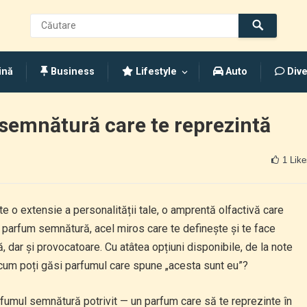
ină
Business
Lifestyle
Auto
Dive
semnătură care te reprezintă
1
Like
 o extensie a personalității tale, o amprentă olfactivă care
 parfum semnătură, acel miros care te definește și te face
, dar și provocatoare. Cu atâtea opțiuni disponibile, de la note
 cum poți găsi parfumul care spune „acesta sunt eu”?
arfumul semnătură potrivit — un parfum care să te reprezinte în