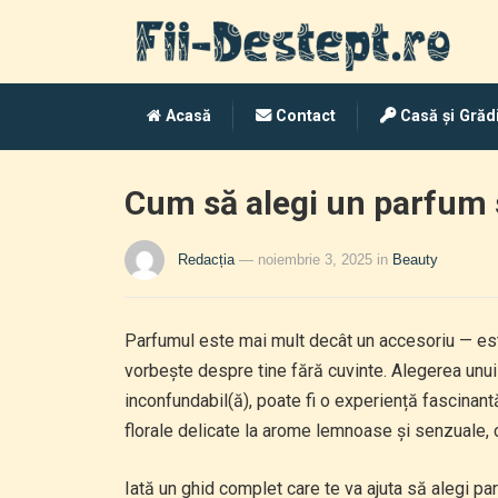
Acasă
Contact
Casă și Grăd
Cum să alegi un parfum 
Redacția
— noiembrie 3, 2025
in
Beauty
Parfumul este mai mult decât un accesoriu — este
vorbește despre tine fără cuvinte. Alegerea unui
inconfundabil(ă), poate fi o experiență fascinantă
florale delicate la arome lemnoase și senzuale,
Iată un ghid complet care te va ajuta să alegi p