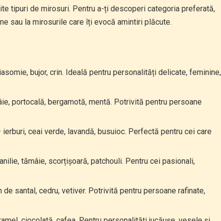
e tipuri de mirosuri. Pentru a-ți descoperi categoria preferată,
e sau la mirosurile care îți evocă amintiri plăcute.
iasomie, bujor, crin. Ideală pentru personalități delicate, feminine
ie, portocală, bergamotă, mentă. Potrivită pentru persoane
 ierburi, ceai verde, lavandă, busuioc. Perfectă pentru cei care
nilie, tămâie, scorțișoară, patchouli. Pentru cei pasionali,
de santal, cedru, vetiver. Potrivită pentru persoane rafinate,
ramel, ciocolată, cafea. Pentru personalități jucăușe, vesele și