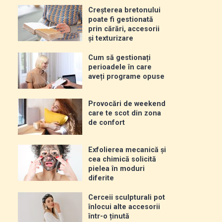
Creșterea bretonului
poate fi gestionată
prin cărări, accesorii
și texturizare
Cum să gestionați
perioadele în care
aveți programe opuse
Provocări de weekend
care te scot din zona
de confort
Exfolierea mecanică și
cea chimică solicită
pielea în moduri
diferite
Cerceii sculpturali pot
înlocui alte accesorii
într-o ținută