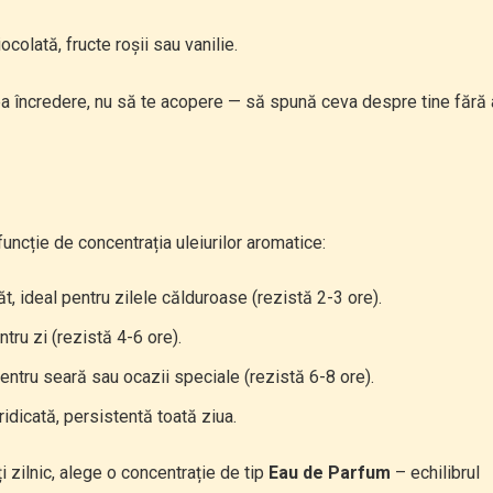
olată, fructe roșii sau vanilie.
dea încredere, nu să te acopere — să spună ceva despre tine fără 
funcție de concentrația uleiurilor aromatice:
t, ideal pentru zilele călduroase (rezistă 2-3 ore).
ntru zi (rezistă 4-6 ore).
pentru seară sau ocazii speciale (rezistă 6-8 ore).
idicată, persistentă toată ziua.
 zilnic, alege o concentrație de tip
Eau de Parfum
– echilibrul