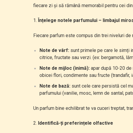
fiecare zi și să rămână memorabil pentru cei din 
Înțelege notele parfumului – limbajul miros
Fiecare parfum este compus din trei niveluri de 
Note de vârf:
sunt primele pe care le simți i
citrice, fructate sau verzi. (ex: bergamotă, lă
Note de mijloc (inimă):
apar după 10-20 de m
obicei flori, condimente sau fructe (trandafir,
Note de bază:
sunt cele care persistă cel ma
parfumului (vanilie, mosc, lemn de santal, patc
Un parfum bine echilibrat te va cuceri treptat, t
Identifică-ți preferințele olfactive