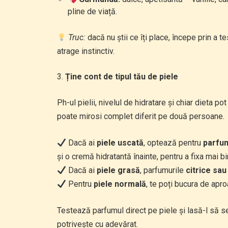
pline de viață.
Truc:
dacă nu știi ce îți place, începe prin a t
atrage instinctiv.
Ține cont de tipul tău de piele
Ph-ul pielii, nivelul de hidratare și chiar dieta 
poate mirosi complet diferit pe două persoane.
Dacă ai
piele uscată
, optează pentru
parfum
și o cremă hidratantă înainte, pentru a fixa mai b
Dacă ai
piele grasă
, parfumurile
citrice sau
Pentru
piele normală
, te poți bucura de apro
Testează parfumul direct pe piele și lasă-l să s
potrivește cu adevărat.