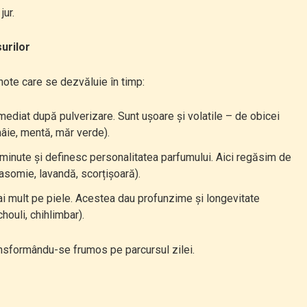
jur.
urilor
note care se dezvăluie în timp:
mediat după pulverizare. Sunt ușoare și volatile – de obicei
mâie, mentă, măr verde).
inute și definesc personalitatea parfumului. Aici regăsim de
 iasomie, lavandă, scorțișoară).
i mult pe piele. Acestea dau profunzime și longevitate
houli, chihlimbar).
ransformându-se frumos pe parcursul zilei.