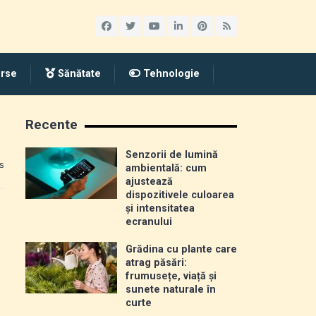
rse
Sănătate
Tehnologie
Recente
Senzorii de lumină
s
ambientală: cum
ajustează
dispozitivele culoarea
și intensitatea
ecranului
Grădina cu plante care
atrag păsări:
frumusețe, viață și
sunete naturale în
curte