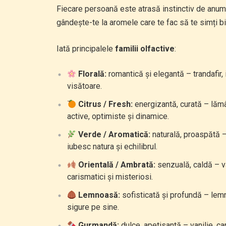
Fiecare persoană este atrasă instinctiv de anumit
gândește-te la aromele care te fac să te simți bin
Iată principalele
familii olfactive
:
Florală:
romantică și elegantă – trandafir, 
visătoare.
Citrus / Fresh:
energizantă, curată – lămâ
active, optimiste și dinamice.
Verde / Aromatică:
naturală, proaspătă –
iubesc natura și echilibrul.
Orientală / Ambrată:
senzuală, caldă – va
carismatici și misteriosi.
Lemnoasă:
sofisticată și profundă – lemn 
sigure pe sine.
Gurmandă:
dulce, apetisantă – vanilie, ca