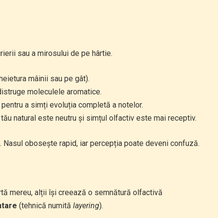
erii sau a mirosului de pe hârtie.
eietura mâinii sau pe gât).
istruge moleculele aromatice.
pentru a simți evoluția completă a notelor.
ău natural este neutru și simțul olfactiv este mai receptiv.
Nasul obosește rapid, iar percepția poate deveni confuză.
tă mereu, alții își creează o semnătură olfactivă
ntare
(tehnică numită
layering
).