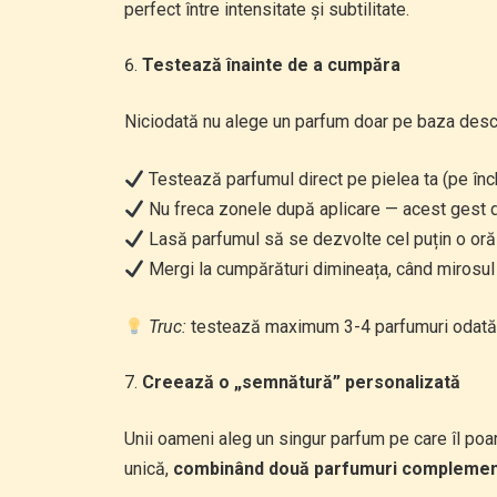
perfect între intensitate și subtilitate.
Testează înainte de a cumpăra
Niciodată nu alege un parfum doar pe baza descri
Testează parfumul direct pe pielea ta (pe înch
Nu freca zonele după aplicare — acest gest d
Lasă parfumul să se dezvolte cel puțin o oră 
Mergi la cumpărături dimineața, când mirosul t
Truc:
testează maximum 3-4 parfumuri odată. 
Creează o „semnătură” personalizată
Unii oameni aleg un singur parfum pe care îl poar
unică,
combinând două parfumuri compleme