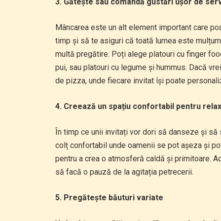
3. Gătește sau comandă gustări ușor de serv
Mâncarea este un alt element important care poa
timp și să te asiguri că toată lumea este mulțum
multă pregătire. Poți alege platouri cu finger foo
pui, sau platouri cu legume și hummus. Dacă vrei
de pizza, unde fiecare invitat își poate personal
4. Creează un spațiu confortabil pentru rela
În timp ce unii invitați vor dori să danseze și să
colț confortabil unde oamenii se pot așeza și pot
pentru a crea o atmosferă caldă și primitoare. Ace
să facă o pauză de la agitația petrecerii.
5. Pregătește băuturi variate