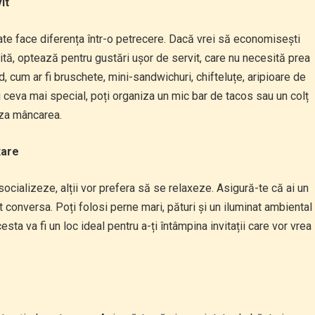
it
te face diferența într-o petrecere. Dacă vrei să economisești
ită, optează pentru gustări ușor de servit, care nu necesită prea
d, cum ar fi bruschete, mini-sandwichuri, chifteluțe, aripioare de
 ceva mai special, poți organiza un mic bar de tacos sau un colț
iza mâncarea.
xare
 socializeze, alții vor prefera să se relaxeze. Asigură-te că ai un
 conversa. Poți folosi perne mari, pături și un iluminat ambiental
sta va fi un loc ideal pentru a-ți întâmpina invitații care vor vrea