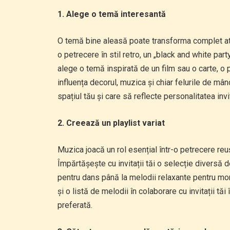
1. Alege o temă interesantă
O temă bine aleasă poate transforma complet atm
o petrecere în stil retro, un „black and white part
alege o temă inspirată de un film sau o carte, o pe
influența decorul, muzica și chiar felurile de mân
spațiul tău și care să reflecte personalitatea invit
2. Creează un playlist variat
Muzica joacă un rol esențial într-o petrecere reu
Împărtășește cu invitații tăi o selecție diversă 
pentru dans până la melodii relaxante pentru mo
și o listă de melodii în colaborare cu invitații tăi
preferată.