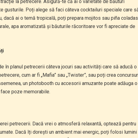
racție la petrecere. Asigură-te că ai o varietate de băuturi
te gusturile. Poți alege să faci câteva cocktailuri speciale care s
, dacă ai o temă tropicală, poți prepara mojitos sau piña coladas
rale, apa aromatizată și băuturile răcoritoare vor fi apreciate de
ți
ude în planul petrecerii câteva jocuri sau activități care să aducă o
petrecere, cum ar fi „Mafia” sau „Twister”, sau poți crea concursur
e asemenea, un photobooth cu accesorii amuzante poate adăuga o
 a face poze memorabile.
ferei petrecerii. Dacă vrei o atmosferă relaxantă, optează pentru
fumate. Dacă îți dorești un ambient mai energic, poți folosi lumini