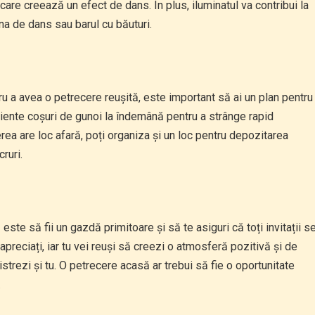
care creează un efect de dans. În plus, iluminatul va contribui la
ona de dans sau barul cu băuturi.
tru a avea o petrecere reușită, este important să ai un plan pentru
iciente coșuri de gunoi la îndemână pentru a strânge rapid
erea are loc afară, poți organiza și un loc pentru depozitarea
cruri.
este să fii un gazdă primitoare și să te asiguri că toți invitații s
 apreciați, iar tu vei reuși să creezi o atmosferă pozitivă și de
distrezi și tu. O petrecere acasă ar trebui să fie o oportunitate
.