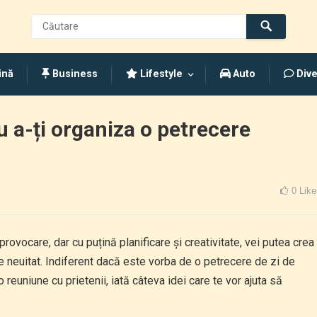
ină
Business
Lifestyle
Auto
Dive
u a-ți organiza o petrecere
0
Like
ovocare, dar cu puțină planificare și creativitate, vei putea crea
 neuitat. Indiferent dacă este vorba de o petrecere de zi de
reuniune cu prietenii, iată câteva idei care te vor ajuta să