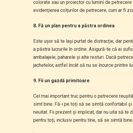
colorate sau un proiector cu lumini de petrecere 
evidențierea colțurilor de petrecere, cum ar fi z
8. Fă un plan pentru a păstra ordinea
Este ușor să te lași purtat de distracție, dar pen
a păstra lucrurile în ordine. Asigură-te că ai suf
ambalajele, paharele și alte resturi. Dacă petrec
jachetelor, astfel încât să nu se încurce printre lu
9. Fii un gazdă primitoare
Cel mai important truc pentru o petrecere reușită 
simt bine. Fă-i pe toți să se simtă confortabil și
neuitat. Fii prezent și implicat, dar nu uita să te 
pentru toți, inclusiv pentru tine, să se simtă bine