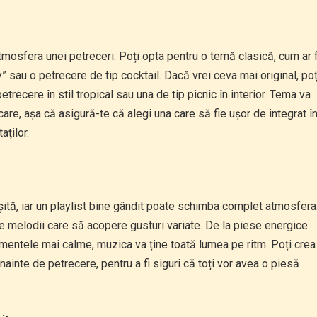
osfera unei petreceri. Poți opta pentru o temă clasică, cum ar f
y” sau o petrecere de tip cocktail. Dacă vrei ceva mai original, poț
trecere în stil tropical sau una de tip picnic în interior. Tema va
care, așa că asigură-te că alegi una care să fie ușor de integrat î
aților.
șită, iar un playlist bine gândit poate schimba complet atmosfera
de melodii care să acopere gusturi variate. De la piese energice
mentele mai calme, muzica va ține toată lumea pe ritm. Poți crea
 înainte de petrecere, pentru a fi siguri că toți vor avea o piesă