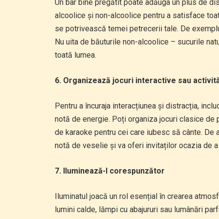
Un bar bine pregătit poate adăuga un plus de dist
alcoolice și non-alcoolice pentru a satisface toa
se potrivească temei petrecerii tale. De exemplu
Nu uita de băuturile non-alcoolice – sucurile natu
toată lumea.
6. Organizează jocuri interactive sau activită
Pentru a încuraja interacțiunea și distracția, incl
notă de energie. Poți organiza jocuri clasice de 
de karaoke pentru cei care iubesc să cânte. D
notă de veselie și va oferi invitaților ocazia de
7. Iluminează-l corespunzător
Iluminatul joacă un rol esențial în crearea atmos
lumini calde, lămpi cu abajururi sau lumânări par