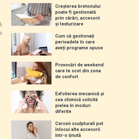
Creșterea bretonului
poate fi gestionată
prin cărări, accesorii
și texturizare
i
i
Cum să gestionați
perioadele în care
aveți programe opuse
n
Provocări de weekend
care te scot din zona
de confort
.
Exfolierea mecanică și
cea chimică solicită
pielea în moduri
diferite
Cerceii sculpturali pot
înlocui alte accesorii
într-o ținută