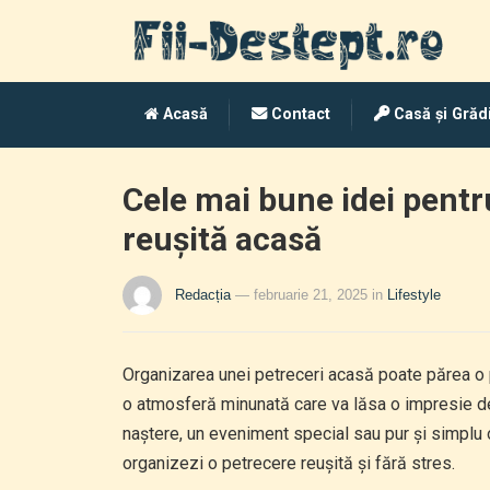
Acasă
Contact
Casă și Grăd
Cele mai bune idei pentr
reușită acasă
Redacția
— februarie 21, 2025
in
Lifestyle
Organizarea unei petreceri acasă poate părea o pr
o atmosferă minunată care va lăsa o impresie de
naștere, un eveniment special sau pur și simplu o 
organizezi o petrecere reușită și fără stres.