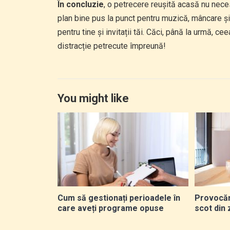
În concluzie
, o petrecere reușită acasă nu nece
plan bine pus la punct pentru muzică, mâncare și
pentru tine și invitații tăi. Căci, până la urmă,
distracție petrecute împreună!
You might like
Cum să gestionați perioadele în
Provocăr
care aveți programe opuse
scot din