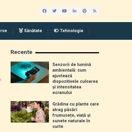
rse
Sănătate
Tehnologie
Recente
Senzorii de lumină
ambientală: cum
ajustează
s
dispozitivele culoarea
și intensitatea
ecranului
Grădina cu plante care
atrag păsări:
frumusețe, viață și
sunete naturale în
curte