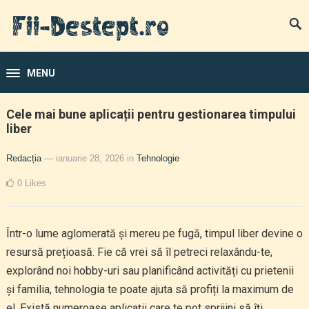
MENU
Cele mai bune aplicații pentru gestionarea timpului
liber
Redacția
— ianuarie 28, 2026
in
Tehnologie
0
Likes
Într-o lume aglomerată și mereu pe fugă, timpul liber devine o
resursă prețioasă. Fie că vrei să îl petreci relaxându-te,
explorând noi hobby-uri sau planificând activități cu prietenii
și familia, tehnologia te poate ajuta să profiți la maximum de
el. Există numeroase aplicații care te pot sprijini să îți