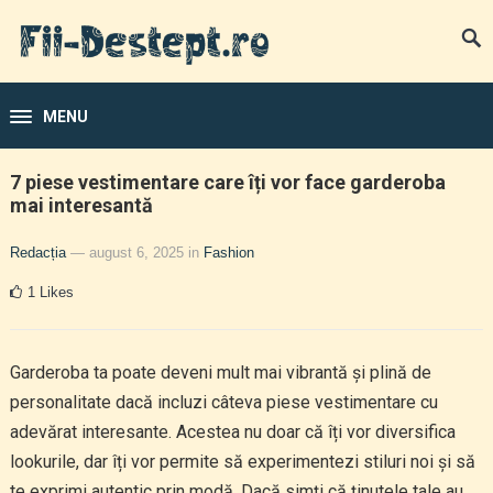
MENU
7 piese vestimentare care îți vor face garderoba
mai interesantă
Redacția
— august 6, 2025
in
Fashion
1
Likes
Garderoba ta poate deveni mult mai vibrantă și plină de
personalitate dacă incluzi câteva piese vestimentare cu
adevărat interesante. Acestea nu doar că îți vor diversifica
lookurile, dar îți vor permite să experimentezi stiluri noi și să
te exprimi autentic prin modă. Dacă simți că ținutele tale au