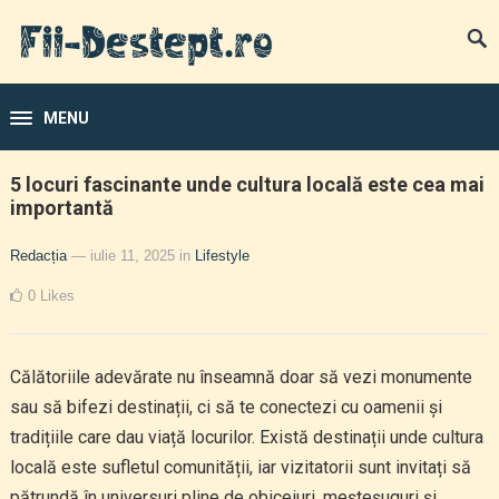
MENU
5 locuri fascinante unde cultura locală este cea mai
importantă
Redacția
— iulie 11, 2025
in
Lifestyle
0
Likes
Călătoriile adevărate nu înseamnă doar să vezi monumente
sau să bifezi destinații, ci să te conectezi cu oamenii și
tradițiile care dau viață locurilor. Există destinații unde cultura
locală este sufletul comunității, iar vizitatorii sunt invitați să
pătrundă în universuri pline de obiceiuri, meșteșuguri și