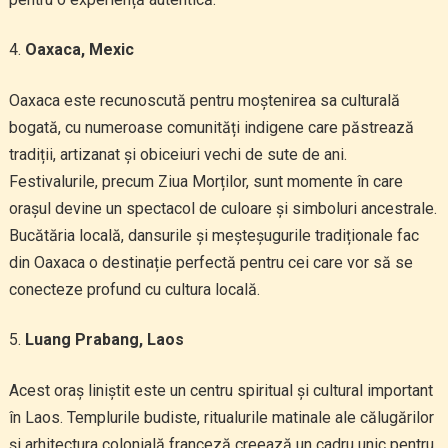
Oaxaca, Mexic
Oaxaca este recunoscută pentru moștenirea sa culturală
bogată, cu numeroase comunități indigene care păstrează
tradiții, artizanat și obiceiuri vechi de sute de ani.
Festivalurile, precum Ziua Morților, sunt momente în care
orașul devine un spectacol de culoare și simboluri ancestrale.
Bucătăria locală, dansurile și meșteșugurile tradiționale fac
din Oaxaca o destinație perfectă pentru cei care vor să se
conecteze profund cu cultura locală.
Luang Prabang, Laos
Acest oraș liniștit este un centru spiritual și cultural important
în Laos. Templurile budiste, ritualurile matinale ale călugărilor
și arhitectura colonială franceză creează un cadru unic pentru