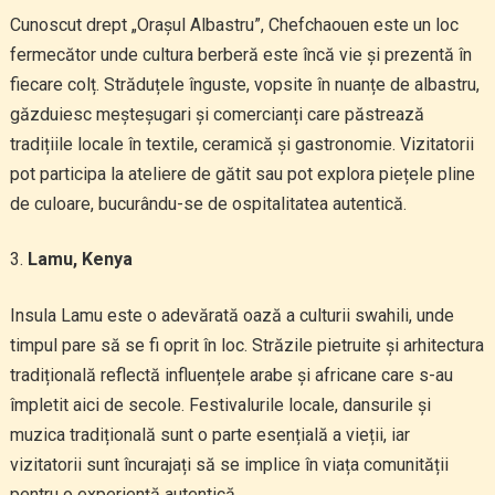
Cunoscut drept „Orașul Albastru”, Chefchaouen este un loc
fermecător unde cultura berberă este încă vie și prezentă în
fiecare colț. Străduțele înguste, vopsite în nuanțe de albastru,
găzduiesc meșteșugari și comercianți care păstrează
tradițiile locale în textile, ceramică și gastronomie. Vizitatorii
pot participa la ateliere de gătit sau pot explora piețele pline
de culoare, bucurându-se de ospitalitatea autentică.
Lamu, Kenya
Insula Lamu este o adevărată oază a culturii swahili, unde
timpul pare să se fi oprit în loc. Străzile pietruite și arhitectura
tradițională reflectă influențele arabe și africane care s-au
împletit aici de secole. Festivalurile locale, dansurile și
muzica tradițională sunt o parte esențială a vieții, iar
vizitatorii sunt încurajați să se implice în viața comunității
pentru o experiență autentică.